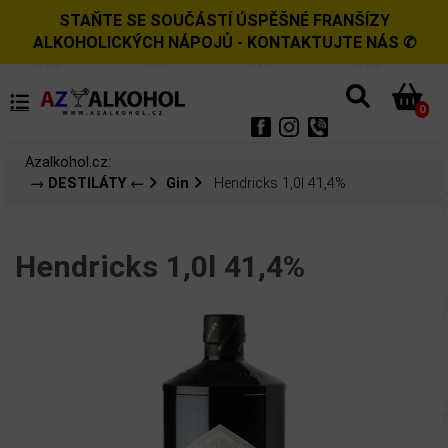
STAŇTE SE SOUČÁSTÍ ÚSPĚŠNÉ FRANŠÍZY
ALKOHOLICKÝCH NÁPOJŮ - KONTAKTUJTE NÁS ✆
0
Azalkohol.cz:
→ DESTILÁTY ←
Gin
Hendricks 1,0l 41,4%
Hendricks 1,0l 41,4%