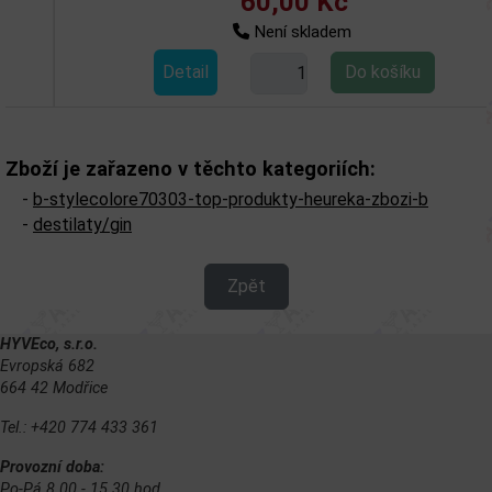
60,00 Kč
Není skladem
Detail
Zboží je zařazeno v těchto kategoriích:
-
b-stylecolore70303-top-produkty-heureka-zbozi-b
-
destilaty/gin
Zpět
HYVEco, s.r.o.
Evropská 682
664 42 Modřice
Tel.: +420 774 433 361
Provozní doba:
Po-Pá 8.00 - 15.30 hod.