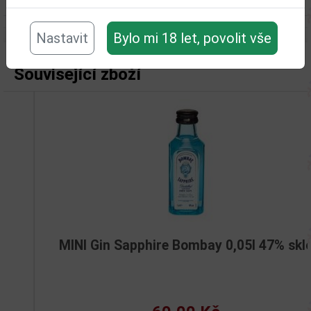
Objem obalu (L):
1
Nastavit
Bylo mi 18 let, povolit vše
Související zboží
MINI Gin Sapphire Bombay 0,05l 47% sklo