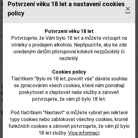
Potvrzení věku 18 let a nastavení cookies
Popis:
×
Hendrick´s Gin je vyráběn ve městě Girvan ve Skotsku firmou William
policy
Grant & Sons. Je poznatelný podle hnědé láhve provedené ve starém
lékárnickém stylu, do které je stáčen. Výroba Hendrick´s Ginu je odlišná od
konkurence, neboť využívá dvě metody destilace – Bennet still a Carted-
Potvrzení věku 18 let
Head still. Výsledný gin vzniká prakticky smícháním dvou různě
Potvrzujete, že Vám bylo 18 let a můžete vstoupit na
destilovaných ginů. Výroba je malosériová, destilace pomocí „Bennet still
stránky s prodejem alkoholu. Nepřipustíte, aby ke zde
metody“ se provádí ve 450 litrových měděných nádobách. Destilát je 24
uvedeným datům přistupoval kdokoli nezpůsobilý či
hodin louhován spolu se směsí bylin a koření, poté se zahřívá a páry se
nezletilý.
kondenzují. Oproti tomu „Carted-Head still“ metoda se promění destilát
v plynné skupenství. Plyn prochází přes koše s kořením a bylinkami, a
Cookies policy
takto obohacen je převeden zpět na kapalinu.
Tlačítkem "Bylo mi 18 let, povolit vše" dáváte souhlas
se zpracováním všech cookies, které nám pomáhají
Upozorňujeme, že tento produkt může obsahovat alergeny.
poskytovat a zlepšovat naše služby a zároveň
Přesné složení a alergeny jsou k dispozici na obalu
potvrzujete, že vám již bylo 18 let.
výrobku. Zkontrolujte prosím před konzumací.
Pod tlačítkem "Nastavit" si můžete vybrat jen některé
Parametry:
typy cookies nebo zablokovat všechny cookies, kromě
funkčních cookies a zároveň potvrzujete, že vám již bylo
Obsah alkoholu obj. %:
41,4
18 let.služby.
Více informací