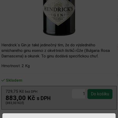
Hendrick´s Gin je také jedinečný tím, že do výsledného
smíchaného ginu esenci z okvětních lístků růže (Bulgaria Rosa
Damascena) a okurek. To ginu dodává specifickou chuť.
Hmotnost: 2 Kg
Skladem
729,75 Kč
bez DPH
883,00 Kč
s DPH
(883,00 Kč/l)