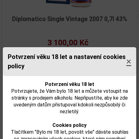
Diplomatico Single Vintage 2007 0,7l 43%
3 100,00 Kč
Skladem
Potvrzení věku 18 let a nastavení cookies
×
Detail
policy
Potvrzení věku 18 let
Potvrzujete, že Vám bylo 18 let a můžete vstoupit na
stránky s prodejem alkoholu. Nepřipustíte, aby ke zde
uvedeným datům přistupoval kdokoli nezpůsobilý či
nezletilý.
Cookies policy
Tlačítkem "Bylo mi 18 let, povolit vše" dáváte souhlas
se zpracováním všech cookies, které nám pomáhají