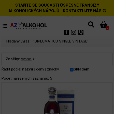
STAŇTE SE SOUČÁSTÍ ÚSPĚŠNÉ FRANŠÍZY
ALKOHOLICKÝCH NÁPOJŮ - KONTAKTUJTE NÁS ✆
0
Hledaný výraz:
"DIPLOMATICO SINGLE VINTAGE"
Značky:
vybrat
Řadit podle:
názvu
|
ceny
|
značky
Skladem
Počet nalezených záznamů: 5