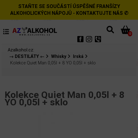
STAŇTE SE SOUČÁSTÍ ÚSPĚŠNÉ FRANŠÍZY
ALKOHOLICKÝCH NÁPOJŮ - KONTAKTUJTE NÁS ✆
0
Azalkohol.cz:
→ DESTILÁTY ←
Whisky
Irská
Kolekce Quiet Man 0,05l + 8 YO 0,05l + sklo
Kolekce Quiet Man 0,05l + 8
YO 0,05l + sklo