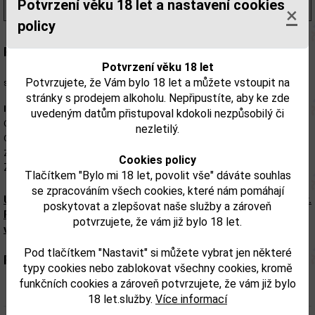
Potvrzení věku 18 let a nastavení cookies
(3 990,00 Kč/l)
×
policy
Popis:
Potvrzení věku 18 let
Quiet Man Degustační Sada 2x 0,05l + sklo
- Dárkové balení s originální
Potvrzujete, že Vám bylo 18 let a můžete vstoupit na
sklenicí. Kolekce obsahuje Quiet Man 8yo 0,05l a Quiet Man 0,05l.
stránky s prodejem alkoholu. Nepřipustíte, aby ke zde
Informace
uvedeným datům přistupoval kdokoli nezpůsobilý či
Obsah alkoholu: 40%
nezletilý.
Obsah lahve: 2x 0,05l
Země původu: Irsko
Cookies policy
Značka: Quiet Man
Tlačítkem "Bylo mi 18 let, povolit vše" dáváte souhlas
se zpracováním všech cookies, které nám pomáhají
Upozorňujeme, že tento produkt může obsahovat alergeny.
poskytovat a zlepšovat naše služby a zároveň
Přesné složení a alergeny jsou k dispozici na obalu
potvrzujete, že vám již bylo 18 let.
výrobku. Zkontrolujte prosím před konzumací.
Pod tlačítkem "Nastavit" si můžete vybrat jen některé
Parametry:
typy cookies nebo zablokovat všechny cookies, kromě
funkčních cookies a zároveň potvrzujete, že vám již bylo
Objem obalu (L):
0,1
18 let.služby.
Více informací