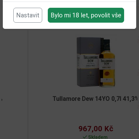
Nastavit
Bylo mi 18 let, povolit vše
Související zboží
Tullamore Dew 14YO 0,7l 41,3%
967,00 Kč
Skladem