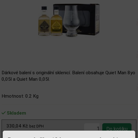
Dárkové balení s originální sklenicí. Balení obsahuje Quiet Man 8yo
0,05l a Quiet Man 0,05l.
Hmotnost: 0.2 Kg
Skladem
330,04 Kč
bez DPH
399,00 Kč
s DPH