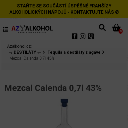
STAŇTE SE SOUČÁSTÍ ÚSPĚŠNÉ FRANŠÍZY
ALKOHOLICKÝCH NÁPOJŮ - KONTAKTUJTE NÁS ✆
0
Azalkohol.cz:
→ DESTILÁTY ←
Tequila a destiláty z agáve
Mezcal Calenda 0,7l 43%
Mezcal Calenda 0,7l 43%