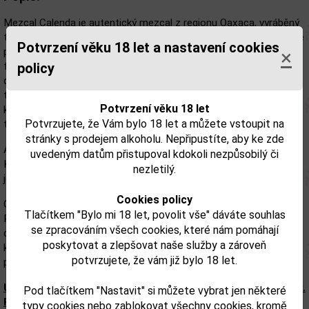
Mezcal Calenda je autentický mezcal z regionu Oaxaca, vyráběný
tradičním způsobem z agáve Espadín a Mexicano. Srdce agáve se
Potvrzení věku 18 let a nastavení cookies
pomalu pečou v podzemních pecích, následně přirozeně
×
fermentují a destilují v měděných kotlích. Tento řemeslný proces
policy
dodává destilátu bohatý chuťový profil s výraznými kouřovými
tóny a zachovává přirozenou esenci agáve. Mezcal patří do
Potvrzení věku 18 let
kategorie Joven, což znamená, že není zráním ovlivněn – zůstává
Potvrzujete, že Vám bylo 18 let a můžete vstoupit na
tak dokonale čistý, autentický a plný charakteru.
stránky s prodejem alkoholu. Nepřipustíte, aby ke zde
AROMA:
uvedeným datům přistupoval kdokoli nezpůsobilý či
Kouřové a zemité tóny doplněné o svěží citrusy, čerstvé bylinky a
nezletilý.
jemnou sladkost pečené agáve s lehkým nádechem karamelu.
Cookies policy
CHUŤ NA PATŘE:
Tlačítkem "Bylo mi 18 let, povolit vše" dáváte souhlas
Plná, vyvážená a harmonická chuť s jemným kouřovým a bylinným
se zpracováním všech cookies, které nám pomáhají
charakterem, doplněná o sladkost pečené agáve s lehkým
poskytovat a zlepšovat naše služby a zároveň
karamelovým nádechem. Závěr je dlouhý, s jemnou pepřovostí a
potvrzujete, že vám již bylo 18 let.
příjemně kouřovým dozvukem.
Upozorňujeme, že tento produkt může obsahovat alergeny.
Pod tlačítkem "Nastavit" si můžete vybrat jen některé
Přesné složení a alergeny jsou k dispozici na obalu
typy cookies nebo zablokovat všechny cookies, kromě