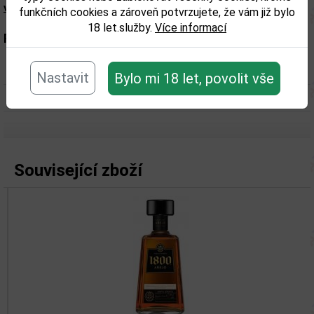
výrobku. Zkontrolujte prosím před konzumací.
funkčních cookies a zároveň potvrzujete, že vám již bylo
18 let.služby.
Více informací
Parametry:
Obsah alkoholu obj. %:
43
Nastavit
Bylo mi 18 let, povolit vše
Objem obalu (L):
0,7
Související zboží