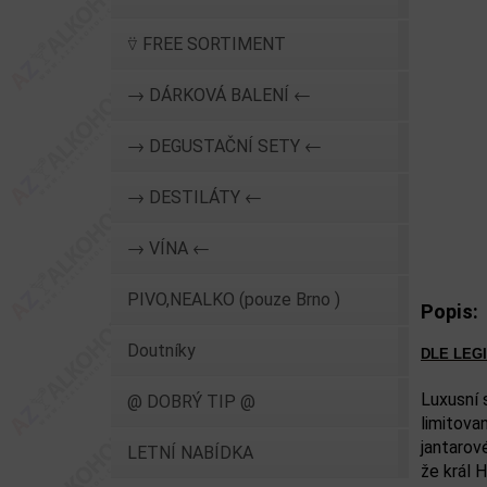
⍢ FREE SORTIMENT
→ DÁRKOVÁ BALENÍ ←
→ DEGUSTAČNÍ SETY ←
→ DESTILÁTY ←
→ VÍNA ←
PIVO,NEALKO (pouze Brno )
Popis:
Doutníky
DLE LEGI
Luxusní 
@ DOBRÝ TIP @
limitova
jantarov
LETNÍ NABÍDKA
že král 