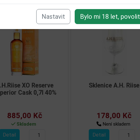
isející zboží
Nastavit
Bylo mi 18 let, povoli
.H.Riise XO Reserve
Sklenice A.H. Riise
í
perior Cask 0,7l 40%
885,00 Kč
178,00 Kč
Skladem
Není skladem
Detail
Detail