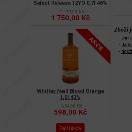
Select Release 12YO 0,7l 46%
1 919,00 Kč
1 750,00 Kč
Zboží j
-
ahrii
-
dark
-
desti
Whitley Neill Blood Orange
1,0l 43%
654,00 Kč
598,00 Kč
Další akce