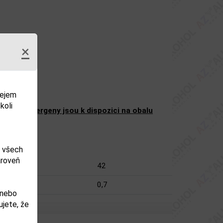
×
dejem
koli
žení a alergeny jsou k dispozici na obalu
m všech
ároveň
42
0,7
 nebo
jete, že