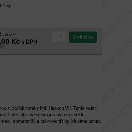
1.4 Kg
Kč
bez DPH
,00 Kč
s DPH
/l)
u si oblíbil norský král Haakon VII. Tahle velmi
malistické lahvi vás čeká jemný rum světle
amelu, pomerančů a cukrové třtiny. Musíme uznat,