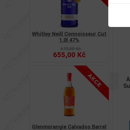
Souv
Whitley Neill Connoisseur Cut
1,0l 47%
670,00 Kč
655,00 Kč
A
Předchoz
Su
Glenmorangie Calvados Barrel