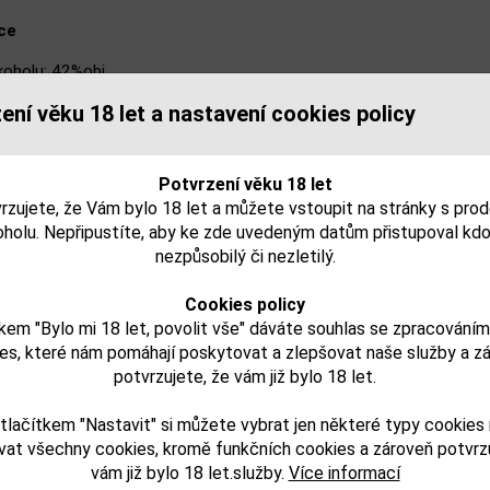
ce
koholu: 42%obj
ve: 0,7l
ení věku 18 let a nastavení cookies policy
odu: Panenské ostrovy
.H. Riise
Potvrzení věku 18 let
rzujete, že Vám bylo 18 let a můžete vstoupit na stránky s pro
oholu. Nepřipustíte, aby ke zde uvedeným datům přistupoval kdo
ujeme, že tento produkt může obsahovat alergeny. Přesné slo
nezpůsobilý či nezletilý.
. Zkontrolujte prosím před konzumací.
Cookies policy
try:
kem "Bylo mi 18 let, povolit vše" dáváte souhlas se zpracování
es, které nám pomáhají poskytovat a zlepšovat naše služby a z
lkoholu obj. %:
potvrzujete, že vám již bylo 18 let.
balu (L):
tlačítkem "Nastavit" si můžete vybrat jen některé typy cookies
vat všechny cookies, kromě funkčních cookies a zároveň potvrzu
vám již bylo 18 let.služby.
Více informací