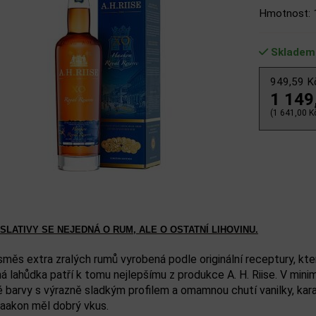
Hmotnost: 
Skladem
949,59 
1 149
(1 641,00 Kč
SLATIVY SE NEJEDNÁ O RUM, ALE O OSTATNÍ LIHOVINU.
směs extra zralých rumů vyrobená podle originální receptury, ktero
ná lahůdka patří k tomu nejlepšímu z produkce A. H. Riise. V mini
é barvy s výrazně sladkým profilem a omamnou chutí vanilky, kar
Haakon měl dobrý vkus.