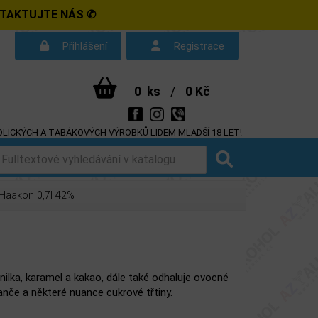
NTAKTUJTE NÁS ✆
Přihlášení
Registrace
0
ks
/
0 Kč
LICKÝCH A TABÁKOVÝCH VÝROBKŮ LIDEM MLADŠÍ 18 LET!
d smlouvy
Dotazy
Haakon 0,7l 42%
ilka, karamel a kakao, dále také odhaluje ovocné
nče a některé nuance cukrové třtiny.