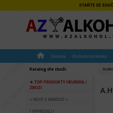
STAŇTE SE SOUČ
Doprava
Obchodní podmínky
Katalog dle zboží:
Azalko
★ TOP PRODUKTY HEUREKA /
ZBOZI
A.H
+ NOVĚ V NABÍDCE +
! VÝPRODEJ !