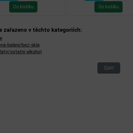
e zařazeno v těchto kategoriích:
se
ova-baleni/bez-skla
laty/ostatni-alkohol
Zpět