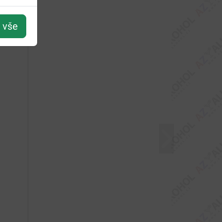
t vše
Další