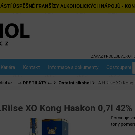
ÁSTÍ ÚSPĚŠNÉ FRANŠÍZY ALKOHOLICKÝCH NÁPOJŮ - KO
ZÁKAZ PRODEJE ALKOHO
Kariéra
Kontakt
Informace a dokumenty
Odstoupení o
hol.cz:
→ DESTILÁTY ←
Ostatní alkohol
A.H.Riise XO Kong 
.Riise XO Kong Haakon 0,7l 42%
Dominuje van
tony pomera