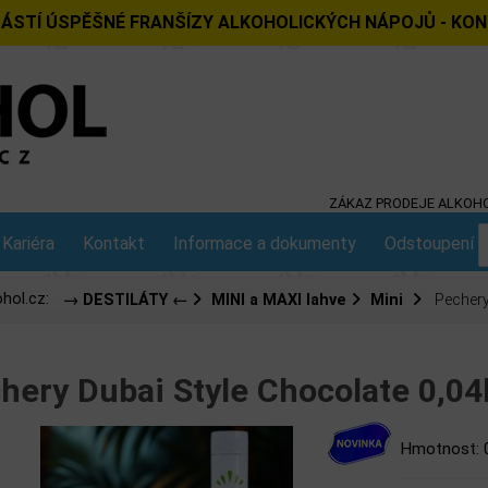
ÁSTÍ ÚSPĚŠNÉ FRANŠÍZY ALKOHOLICKÝCH NÁPOJŮ - KO
ZÁKAZ PRODEJE ALKOHO
Kariéra
Kontakt
Informace a dokumenty
Odstoupení o
hol.cz:
→ DESTILÁTY ←
MINI a MAXI lahve
Mini
Pechery 
hery Dubai Style Chocolate 0,04
Hmotnost: 