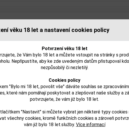
isející zboží
ení věku 18 let a nastavení cookies policy
Potvrzení věku 18 let
rzujete, že Vám bylo 18 let a můžete vstoupit na stránky s pro
oholu. Nepřipustíte, aby ke zde uvedeným datům přistupoval kdo
nezpůsobilý či nezletilý.
Cookies policy
kem "Bylo mi 18 let, povolit vše" dáváte souhlas se zpracování
es, které nám pomáhají poskytovat a zlepšovat naše služby a z
 Calvados Ch du Breuil
MINI Calvados Ch du B
potvrzujete, že vám již bylo 18 let.
í
Fine 0,03l 40%
VSOP 0,03l 40%
tlačítkem "Nastavit" si můžete vybrat jen některé typy cookies
vat všechny cookies, kromě funkčních cookies a zároveň potvrzu
71,00 Kč
74,00 Kč
vám již bylo 18 let.služby.
Více informací