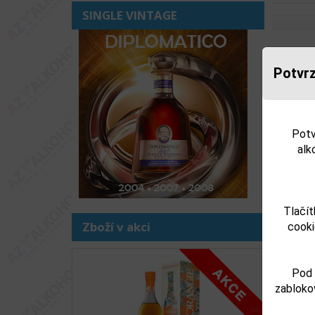
SINGLE VINTAGE
Souv
Potvrz
Potv
alk
Tlačít
Zboží v akci
cooki
MINI
Předchoz
Pod 
zabloko