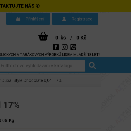
NTAKTUJTE NÁS ✆
Přihlášení
Registrace
0
ks
/
0 Kč
LICKÝCH A TABÁKOVÝCH VÝROBKŮ LIDEM MLADŠÍ 18 LET!
d smlouvy
Dotazy
Dubai Style Chocolate 0,04l 17%
l 17%
0.08 Kg