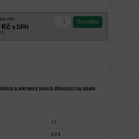
bez DPH
 Kč
s DPH
/l)
žení a alergeny jsou k dispozici na obalu
17
0,04