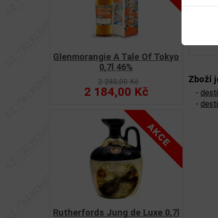
Glenmorangie A Tale Of Tokyo
0,7l 46%
Zboží j
2 280,00 Kč
2 184,00 Kč
-
desti
-
desti
Rutherfords Jung de Luxe 0,7l