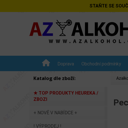
STAŇTE SE SOUČ
Doprava
Obchodní podmínky
Katalog dle zboží:
Azalko
★ TOP PRODUKTY HEUREKA /
ZBOZI
Pec
+ NOVĚ V NABÍDCE +
! VÝPRODEJ !