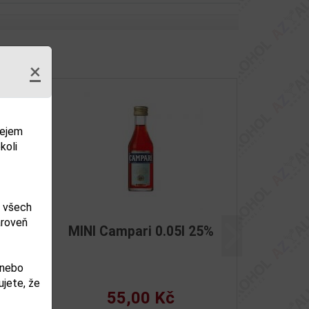
×
dejem
koli
m všech
ároveň
reuil
MINI Campari 0.05l 25%
Další
 nebo
jete, že
55,00 Kč