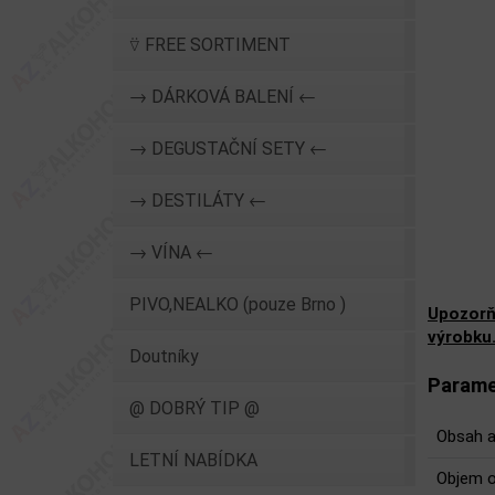
⍢ FREE SORTIMENT
→ DÁRKOVÁ BALENÍ ←
→ DEGUSTAČNÍ SETY ←
→ DESTILÁTY ←
→ VÍNA ←
PIVO,NEALKO (pouze Brno )
Upozorň
výrobku
Doutníky
Parame
@ DOBRÝ TIP @
Obsah a
LETNÍ NABÍDKA
Objem o