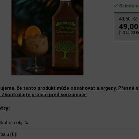
Skladem
40,50 Kč
49,00
(1 225,00 Kč
ujeme, že tento produkt může obsahovat alergeny. Přesné slo
. Zkontrolujte prosím před konzumací.
try:
lkoholu obj. %:
balu (L):