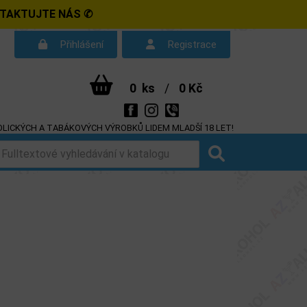
NTAKTUJTE NÁS ✆
Přihlášení
Registrace
0
ks
/
0 Kč
LICKÝCH A TABÁKOVÝCH VÝROBKŮ LIDEM MLADŠÍ 18 LET!
d smlouvy
Dotazy