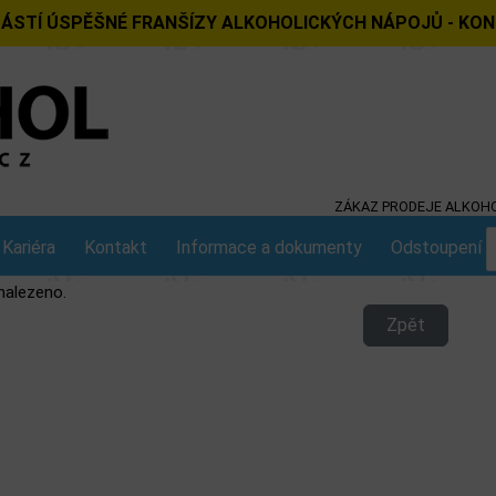
ÁSTÍ ÚSPĚŠNÉ FRANŠÍZY ALKOHOLICKÝCH NÁPOJŮ - KO
ZÁKAZ PRODEJE ALKOHO
Kariéra
Kontakt
Informace a dokumenty
Odstoupení o
nalezeno.
Zpět