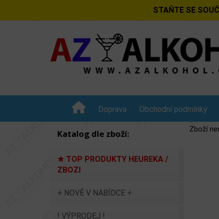
STAŇTE SE SOUČ
Doprava
Obchodní podmínky
Zboží ne
Katalog dle zboží:
★ TOP PRODUKTY HEUREKA /
ZBOZI
+ NOVĚ V NABÍDCE +
! VÝPRODEJ !