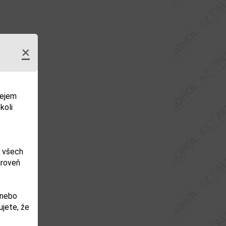
×
dejem
koli
m všech
ároveň
 nebo
jete, že