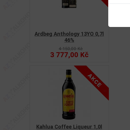
Ardbeg Anthology 13YO 0,7l
46%
4 150,00 Kč
3 777,00 Kč
Kahlua Coffee Liqueur 1,0l