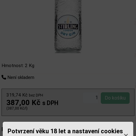
Hmotnost: 2 Kg
Není skladem
319,74 Kč
bez DPH
387,00 Kč
s DPH
(387,00 Kč/l)
Popis:
Potvrzení věku 18 let a nastavení cookies
×