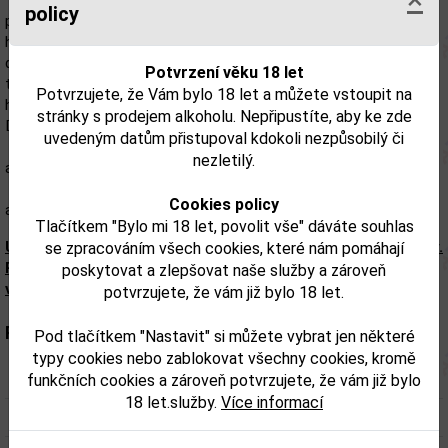
Slovo „gin“ je odvozeno od „genever“, po staletí světově
policy
proslulého
holandského nápoje. Stirling Gin se vyrábí v souladu s touto
dlouhou
Potvrzení věku 18 let
tradicí a je považován za vysoce kvalitní destilát se stylem a
Potvrzujete, že Vám bylo 18 let a můžete vstoupit na
historií.
stránky s prodejem alkoholu. Nepřipustíte, aby ke zde
Dvojitá destilace s jalovcovými bobulemi, andělikou, koriandrem
uvedeným datům přistupoval kdokoli nezpůsobilý či
nezletilý.
a různými dalšími bylinami dodává Stirling Gin jeho aromatický
Cookies policy
a podmanivý charakter.
Tlačítkem "Bylo mi 18 let, povolit vše" dáváte souhlas
Upozorňujeme, že tento produkt může obsahovat alergeny.
se zpracováním všech cookies, které nám pomáhají
Přesné složení a alergeny jsou k dispozici na obalu
poskytovat a zlepšovat naše služby a zároveň
výrobku. Zkontrolujte prosím před konzumací.
potvrzujete, že vám již bylo 18 let.
Parametry:
Pod tlačítkem "Nastavit" si můžete vybrat jen některé
typy cookies nebo zablokovat všechny cookies, kromě
Obsah alkoholu obj. %:
37,5
funkčních cookies a zároveň potvrzujete, že vám již bylo
18 let.služby.
Více informací
Objem obalu (L):
1