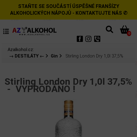
STAŇTE SE SOUČÁSTÍ ÚSPĚŠNÉ FRANŠÍZY
ALKOHOLICKÝCH NÁPOJŮ - KONTAKTUJTE NÁS ✆
0
Azalkohol.cz:
→ DESTILÁTY ←
Gin
Stirling London Dry 1,0l 37,5%
Stirling London Dry 1,0l 37,5%
-
VYPRODÁNO !