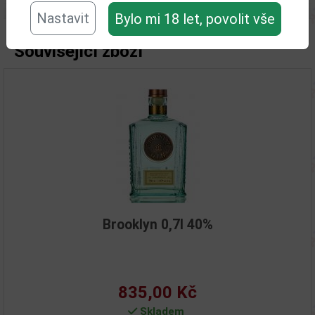
Nastavit
Bylo mi 18 let, povolit vše
Související zboží
Brooklyn 0,7l 40%
835,00 Kč
Skladem