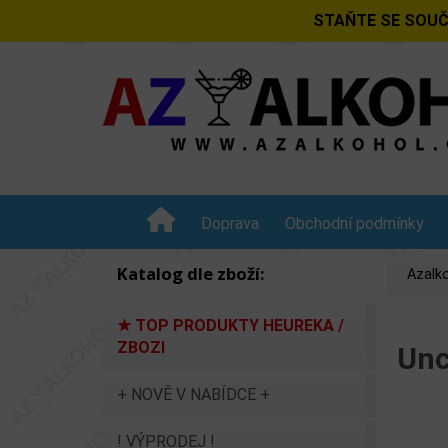
STAŇTE SE SOUČ
Doprava
Obchodní podmínky
Katalog dle zboží:
Azalko
★ TOP PRODUKTY HEUREKA /
ZBOZI
Unc
+ NOVĚ V NABÍDCE +
! VÝPRODEJ !