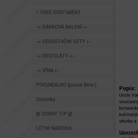
⍢ FREE SORTIMENT
→ DÁRKOVÁ BALENÍ ←
→ DEGUSTAČNÍ SETY ←
→ DESTILÁTY ←
→ VÍNA ←
PIVO,NEALKO (pouze Brno )
Popis:
Uncle Val
Doutníky
současný
botanické
@ DOBRÝ TIP @
květnatým
okurka a 
LETNÍ NABÍDKA
Upozorň