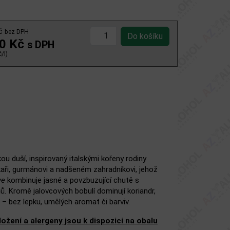
Kč
bez DPH
00 Kč
s DPH
/l)
ou duší, inspirovaný italskými kořeny rodiny
aři, gurmánovi a nadšeném zahradníkovi, jehož
ve
kombinuje jasné a povzbuzující chutě s
ů. Kromě jalovcových bobulí dominují koriandr,
e – bez lepku, umělých aromat či barviv.
žení a alergeny jsou k dispozici na obalu