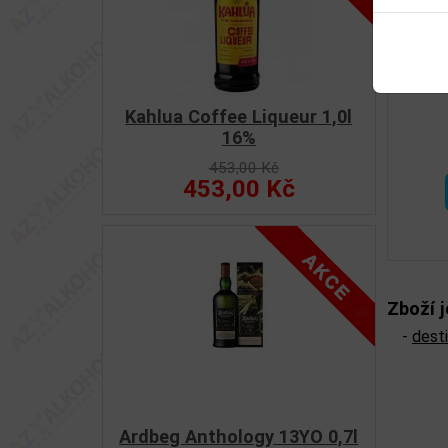
S
Předchoz
Kahlua Coffee Liqueur 1,0l
16%
453,00 Kč
453,00 Kč
Zboží j
-
desti
Ardbeg Anthology 13YO 0,7l