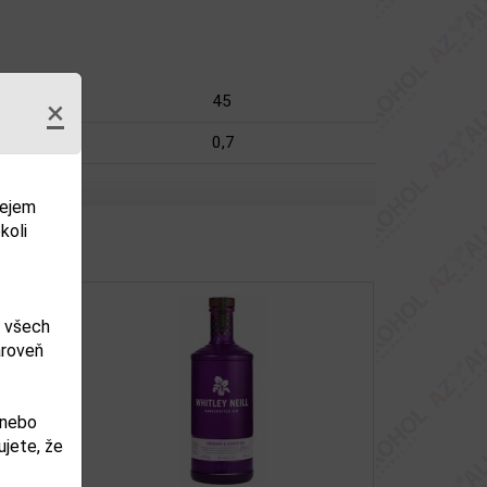
45
×
0,7
dejem
koli
m všech
ároveň
 nebo
jete, že