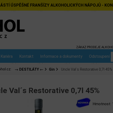
ÁSTÍ ÚSPĚŠNÉ FRANŠÍZY ALKOHOLICKÝCH NÁPOJŮ - KO
ZÁKAZ PRODEJE ALKOHO
Kariéra
Kontakt
Informace a dokumenty
Odstoupení o
hol.cz:
→ DESTILÁTY ←
Gin
Uncle Val´s Restorative 0,7l 45%
le Val´s Restorative 0,7l 45%
Hmotnost: 