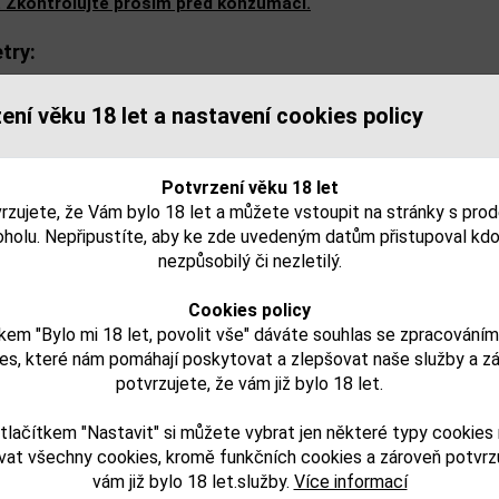
. Zkontrolujte prosím před konzumací.
try:
lkoholu obj. %:
ení věku 18 let a nastavení cookies policy
balu (L):
Potvrzení věku 18 let
rzujete, že Vám bylo 18 let a můžete vstoupit na stránky s pro
oholu. Nepřipustíte, aby ke zde uvedeným datům přistupoval kdo
isející zboží
nezpůsobilý či nezletilý.
Cookies policy
kem "Bylo mi 18 let, povolit vše" dáváte souhlas se zpracování
es, které nám pomáhají poskytovat a zlepšovat naše služby a z
potvrzujete, že vám již bylo 18 let.
tlačítkem "Nastavit" si můžete vybrat jen některé typy cookies
vat všechny cookies, kromě funkčních cookies a zároveň potvrzu
vám již bylo 18 let.služby.
Více informací