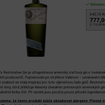
Skladem
642,15 
777,
(1 110,00 Kč
’s Restorative Gin je ultraprémiový americký craftový gin s toskánsk
ch producentů. Pojmenován po strýčkovi Valeriovi – uznávaném lék
 znalosti se staly inspirací pro tuto výjimečnou řadu ginů.
Restorati
i tóny, čímž přibližuje klasický charakter prémiových amerických gin
okvětní lístky růží. Při výrobě jsou použity pouze přírodní ingredienc
ujeme, že tento produkt může obsahovat alergeny. Přesné slo