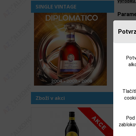
výrobku
SINGLE VINTAGE
Parame
Obsah a
Potvrz
Objem o
Potv
alk
Souv
Tlačít
Zboží v akci
cooki
Pod 
zabloko