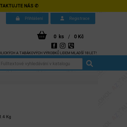
NTAKTUJTE NÁS ✆
Přihlášení
Registrace
0
ks
/
0 Kč
LICKÝCH A TABÁKOVÝCH VÝROBKŮ LIDEM MLADŠÍ 18 LET!
d smlouvy
Dotazy
1.4 Kg