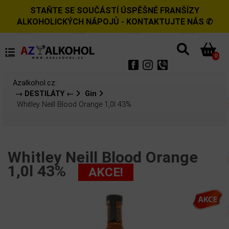
STAŇTE SE SOUČÁSTÍ ÚSPĚŠNÉ FRANŠÍZY
ALKOHOLICKÝCH NÁPOJŮ - KONTAKTUJTE NÁS ✆
0
Azalkohol.cz:
→ DESTILÁTY ←
Gin
Whitley Neill Blood Orange 1,0l 43%
Whitley Neill Blood Orange
1,0l 43%
AKCE!