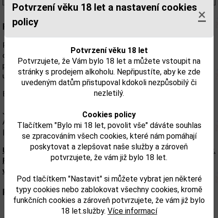
Potvrzení věku 18 let a nastavení cookies
×
policy
Popis:
Ručně vyrobený gin výjimečné kvality, který překypuje sladkou
Potvrzení věku 18 let
chutí citrusových plodů sicilských krvavých pomerančů. Jasná,
Potvrzujete, že Vám bylo 18 let a můžete vstoupit na
pikantní vůně vede k čistému citrusovému ginu a v každé kapce
stránky s prodejem alkoholu. Nepřipustíte, aby ke zde
ucítíme hladkou, svěží chuť středomořského slunce.
uvedeným datům přistupoval kdokoli nezpůsobilý či
nezletilý.
Botanicals
Jalovec | Semínka koriandru | Cassia Bark | Kořen Orris | Kořen
Cookies policy
Angeliky | Lékořice | Sladký pomeranč | Citron | Sicilský pomeranč
Tlačítkem "Bylo mi 18 let, povolit vše" dáváte souhlas
|
se zpracováním všech cookies, které nám pomáhají
poskytovat a zlepšovat naše služby a zároveň
Upozorňujeme, že tento produkt může obsahovat alergeny.
potvrzujete, že vám již bylo 18 let.
Přesné složení a alergeny jsou k dispozici na obalu
výrobku. Zkontrolujte prosím před konzumací.
Pod tlačítkem "Nastavit" si můžete vybrat jen některé
typy cookies nebo zablokovat všechny cookies, kromě
Parametry:
funkčních cookies a zároveň potvrzujete, že vám již bylo
18 let.služby.
Více informací
Obsah alkoholu obj. %:
43