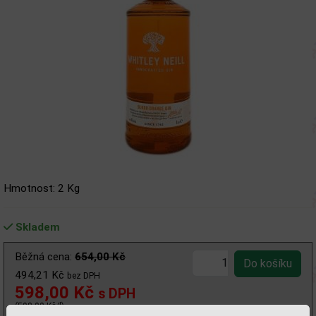
Hmotnost: 2 Kg
Skladem
Běžná cena:
654,00 Kč
494,21 Kč
bez DPH
598,00 Kč
s DPH
(598,00 Kč/l)