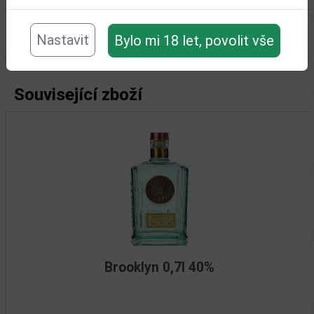
Objem obalu (L):
1
Nastavit
Bylo mi 18 let, povolit vše
Související zboží
Brooklyn 0,7l 40%