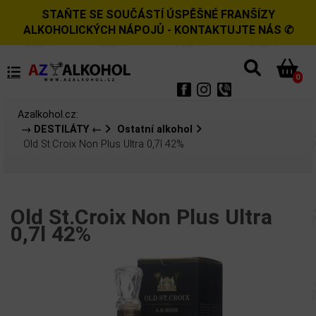
STAŇTE SE SOUČÁSTÍ ÚSPĚŠNÉ FRANŠÍZY
ALKOHOLICKÝCH NÁPOJŮ - KONTAKTUJTE NÁS ✆
0
Azalkohol.cz:
→ DESTILÁTY ←
Ostatní alkohol
Old St.Croix Non Plus Ultra 0,7l 42%
Old St.Croix Non Plus Ultra
0,7l 42%