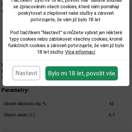
Tlačítkem "Bylo mi 18 let, povolit vše" dáváte souhlas
nabídnout tento rum světové úrovně znalcům kvalitního
se zpracováním všech cookies, které nám pomáhají
alkoholu a jiným významným osobnostem.
poskytovat a zlepšovat naše služby a zároveň
potvrzujete, že vám již bylo 18 let.
Pod tlačítkem "Nastavit" si můžete vybrat jen některé
typy cookies nebo zablokovat všechny cookies, kromě
funkčních cookies a zároveň potvrzujete, že vám již bylo
18 let.služby.
Více informací
Upozorňujeme, že tento produkt může obsahovat alergeny.
Přesné složení a alergeny jsou k dispozici na obalu
Nastavit
Bylo mi 18 let, povolit vše
výrobku. Zkontrolujte prosím před konzumací.
Parametry:
Obsah alkoholu obj. %:
42
Objem obalu (L):
0,7