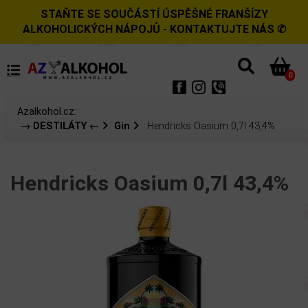
STAŇTE SE SOUČÁSTÍ ÚSPĚŠNÉ FRANŠÍZY
ALKOHOLICKÝCH NÁPOJŮ - KONTAKTUJTE NÁS ✆
0
Azalkohol.cz:
→ DESTILÁTY ←
Gin
Hendricks Oasium 0,7l 43,4%
Hendricks Oasium 0,7l 43,4%