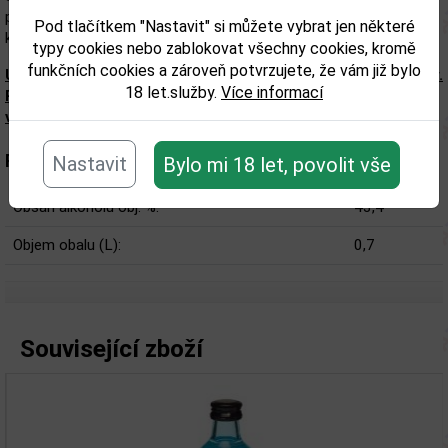
prostor. Odvážnější si jej oblíbí i v koktejlu Negroni, kde dodává
Pod tlačítkem "Nastavit" si můžete vybrat jen některé
kompozici nový rozměr.
typy cookies nebo zablokovat všechny cookies, kromě
funkčních cookies a zároveň potvrzujete, že vám již bylo
Upozorňujeme, že tento produkt může obsahovat alergeny.
18 let.služby.
Více informací
Přesné složení a alergeny jsou k dispozici na obalu
výrobku. Zkontrolujte prosím před konzumací.
Parametry:
Nastavit
Bylo mi 18 let, povolit vše
Obsah alkoholu obj. %:
43,4
Objem obalu (L):
0,7
Související zboží