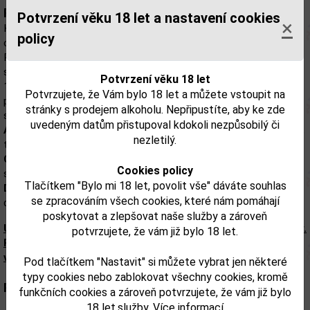
Popis:
Potvrzení věku 18 let a nastavení cookies
×
Kilchoman 100% Islay je jediná skotská jednosladová whisky z
policy
ostrova Islay. Představuje oživení tradičního farmářského pálení;.
Palírna pěstuje vlastní ječmen a poté ho sladuje, destiluje, zraje a
stáčí každou láhev této edice whisky přímo na místě.
Potvrzení věku 18 let
14. edice byla destilována ze sklizní ječmene z let 2013 a 2014 a
Potvrzujete, že Vám bylo 18 let a můžete vstoupit na
poté zrála minimálně 9 let ve vybraných sudech po bourbonu a
stránky s prodejem alkoholu. Nepřipustíte, aby ke zde
sherry oloroso.
uvedeným datům přistupoval kdokoli nezpůsobilý či
Aroma:
kouř z táboráku, konzervovaný citron, pomerančová kůra,
nezletilý.
tropická sladkost.
Chuť:
krémový karamelizovaný cukr, vanilka, citron, ananasová
Cookies policy
sladkost, čerstvý zázvor a dubový kouř.
Tlačítkem "Bylo mi 18 let, povolit vše" dáváte souhlas
Dokončení:
olejovité a texturované, s bohatými tóny sherry a
se zpracováním všech cookies, které nám pomáhají
dlouhotrvajícím rašelinovým kouřem.
poskytovat a zlepšovat naše služby a zároveň
Upozorňujeme, že tento produkt může obsahovat alergeny.
potvrzujete, že vám již bylo 18 let.
Přesné složení a alergeny jsou k dispozici na obalu
výrobku. Zkontrolujte prosím před konzumací.
Pod tlačítkem "Nastavit" si můžete vybrat jen některé
typy cookies nebo zablokovat všechny cookies, kromě
Parametry:
funkčních cookies a zároveň potvrzujete, že vám již bylo
18 let.služby.
Více informací