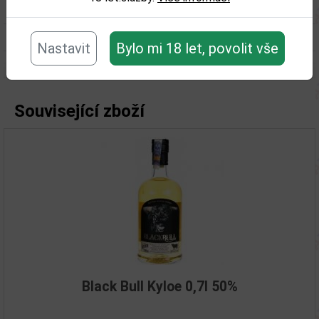
Obsah alkoholu obj. %:
50
Objem obalu (L):
0,7
Nastavit
Bylo mi 18 let, povolit vše
Související zboží
Black Bull Kyloe 0,7l 50%