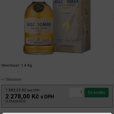
Hmotnost: 1.4 Kg
Skladem
1 882,32 Kč
bez DPH
2 278,00 Kč
s DPH
(3 254,00 Kč/l)