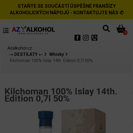
STAŇTE SE SOUČÁSTÍ ÚSPĚŠNÉ FRANŠÍZY
ALKOHOLICKÝCH NÁPOJŮ - KONTAKTUJTE NÁS ✆
0
Azalkohol.cz:
→ DESTILÁTY ←
Whisky
Kilchoman 100% Islay 14th. Edition 0,7l 50%
Kilchoman 100% Islay 14th.
Edition 0,7l 50%