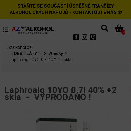
STAŇTE SE SOUČÁSTÍ ÚSPĚŠNÉ FRANŠÍZY
ALKOHOLICKÝCH NÁPOJŮ - KONTAKTUJTE NÁS ✆
0
Azalkohol.cz:
→ DESTILÁTY ←
Whisky
Laphroaig 10YO 0,7l 40% +2 skla
Laphroaig 10YO 0,7l 40% +2
skla -
VYPRODÁNO !