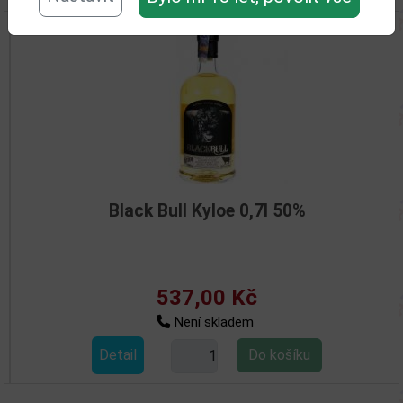
Black Bull Kyloe 0,7l 50%
537,00 Kč
Není skladem
Detail