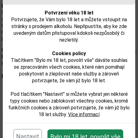
Popis:
Whisky s typickou chutí výrazné, kouřové, slané rašeliny s
Potvrzení věku 18 let
mořskými řasami z Islay, v závěru jemně sladká. Při výrobě whisky
Potvrzujete, že Vám bylo 18 let a můžete vstoupit na
Laphroaig se ječmenný slad suší nad hořící rašelinou. Kouř z této
stránky s prodejem alkoholu. Nepřipustíte, aby ke zde
rašeliny, která se nachází jen na ostrově Islay, dodává této whisky
uvedeným datům přistupoval kdokoli nezpůsobilý či
její výjimečnou bohatou chuť.
nezletilý.
Upozorňujeme, že tento produkt může obsahovat alergeny.
Cookies policy
Přesné složení a alergeny jsou k dispozici na obalu
Tlačítkem "Bylo mi 18 let, povolit vše" dáváte souhlas
výrobku. Zkontrolujte prosím před konzumací.
se zpracováním všech cookies, které nám pomáhají
poskytovat a zlepšovat naše služby a zároveň
Parametry:
potvrzujete, že vám již bylo 18 let.
Obsah alkoholu obj. %:
40
Pod tlačítkem "Nastavit" si můžete vybrat jen některé
typy cookies nebo zablokovat všechny cookies, kromě
Objem obalu (L):
0,7
funkčních cookies a zároveň potvrzujete, že vám již bylo
18 let.služby.
Více informací
Související zboží
Nastavit
Bylo mi 18 let, povolit vše