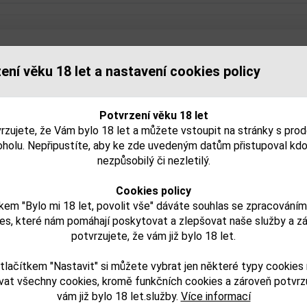
isející zboží
ení věku 18 let a nastavení cookies policy
Potvrzení věku 18 let
rzujete, že Vám bylo 18 let a můžete vstoupit na stránky s pro
oholu. Nepřipustíte, aby ke zde uvedeným datům přistupoval kdo
nezpůsobilý či nezletilý.
Cookies policy
kem "Bylo mi 18 let, povolit vše" dáváte souhlas se zpracování
es, které nám pomáhají poskytovat a zlepšovat naše služby a z
NI Jameson 0,05l 40%
MINI Jägermeister 0,04
potvrzujete, že vám již bylo 18 let.
í
tlačítkem "Nastavit" si můžete vybrat jen některé typy cookies
vat všechny cookies, kromě funkčních cookies a zároveň potvrzu
73,00 Kč
43,00 Kč
vám již bylo 18 let.služby.
Více informací