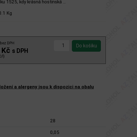
ku 1525, kdy krásná hostinská ...
0.1 Kg
bez DPH
 Kč
s DPH
/l)
žení a alergeny jsou k dispozici na obalu
28
0,05