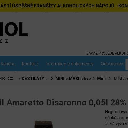
ÁSTÍ ÚSPĚŠNÉ FRANŠÍZY ALKOHOLICKÝCH NÁPOJŮ - KO
ZÁKAZ PRODEJE ALKOHO
Kariéra
Kontakt
Informace a dokumenty
Odstoupení o
hol.cz:
→ DESTILÁTY ←
MINI a MAXI lahve
Mini
MINI Ama
I Amaretto Disaronno 0,05l 28%
Nejprodávan
oříšků a mand
která vyvaž