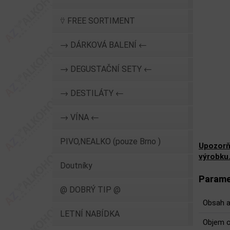
⍢ FREE SORTIMENT
→ DÁRKOVÁ BALENÍ ←
→ DEGUSTAČNÍ SETY ←
→ DESTILÁTY ←
→ VÍNA ←
PIVO,NEALKO (pouze Brno )
Upozorň
výrobku
Doutníky
Parame
@ DOBRÝ TIP @
Obsah a
LETNÍ NABÍDKA
Objem o