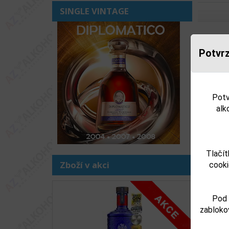
SINGLE VINTAGE
Souv
Potvrz
Potv
alk
Tlačít
Zboží v akci
cooki
MI
Předchoz
Pod 
zabloko