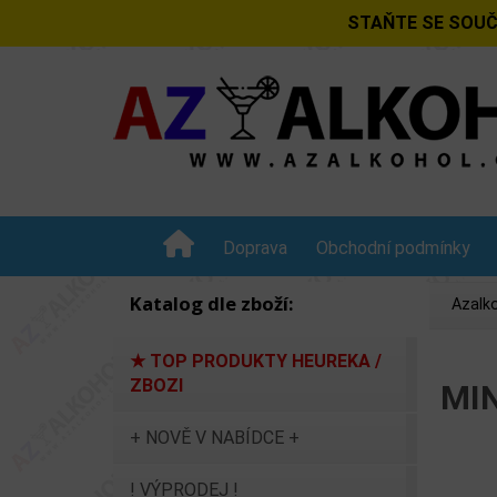
STAŇTE SE SOUČ
Doprava
Obchodní podmínky
Katalog dle zboží:
Azalko
★ TOP PRODUKTY HEUREKA /
ZBOZI
MIN
+ NOVĚ V NABÍDCE +
! VÝPRODEJ !