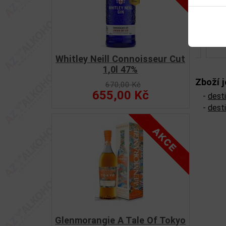
Whitley Neill Connoisseur Cut
1,0l 47%
Zboží j
670,00 Kč
655,00 Kč
-
desti
-
desti
Glenmorangie A Tale Of Tokyo