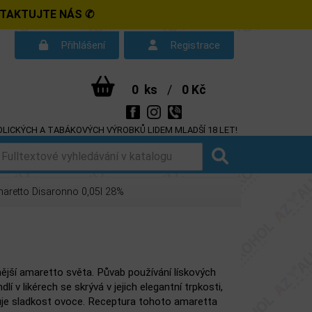
NTAKTUJTE NÁS ✆
Přihlášení
Registrace
0
ks
/
0 Kč
LICKÝCH A TABÁKOVÝCH VÝROBKŮ LIDEM MLADŠÍ 18 LET!
d smlouvy
Dotazy
retto Disaronno 0,05l 28%
ější amaretto světa. Půvab používání lískových
lí v likérech se skrývá v jejich elegantní trpkosti,
uje sladkost ovoce. Receptura tohoto amaretta