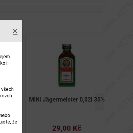
×
dejem
koli
m všech
ároveň
l 35%
MINI Jägermeister 0,02l 35%
Další
 nebo
jete, že
29,00 Kč