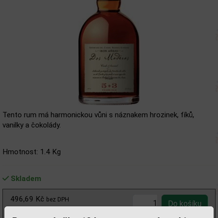
Tento rum má harmonickou vůni s náznakem hrozinek, fíků,
vanilky a čokolády.
Hmotnost: 1.4 Kg
Skladem
496,69 Kč
bez DPH
601,00 Kč
s DPH