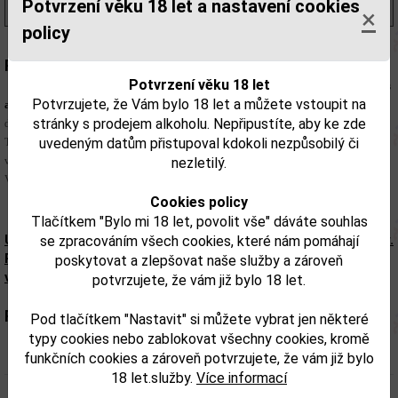
Potvrzení věku 18 let a nastavení cookies
(859,00 Kč/l)
×
policy
Popis:
Potvrzení věku 18 let
Dos Maderas 5 + 3
je karibský rum zrající 5 let v karibiku na ostrově
Barbados
Potvrzujete, že Vám bylo 18 let a můžete vstoupit na
a Guayana
a
následně zraje již ve Španělsku ve sklepech
Williams & Humbert
opět v
stránky s prodejem alkoholu. Nepřipustíte, aby ke zde
dubových sudech 3 roky ve kterých 20 let zrálo sladké Sherry z odrůdy
Pedro Ximenes
.
uvedeným datům přistupoval kdokoli nezpůsobilý či
Tento rum má harmonickou vůni s náznakem hrozinek, fíků, vanilky a čokolády. Chuť je
velcei jemná, komplexní a hřejivá. Skvělý digestiv a alternativa koňaků nebo brandy.
nezletilý.
Vhodný ke kvalitnímu doutníku.
Cookies policy
Tlačítkem "Bylo mi 18 let, povolit vše" dáváte souhlas
Upozorňujeme, že tento produkt může obsahovat alergeny.
se zpracováním všech cookies, které nám pomáhají
Přesné složení a alergeny jsou k dispozici na obalu
poskytovat a zlepšovat naše služby a zároveň
výrobku. Zkontrolujte prosím před konzumací.
potvrzujete, že vám již bylo 18 let.
Parametry:
Pod tlačítkem "Nastavit" si můžete vybrat jen některé
typy cookies nebo zablokovat všechny cookies, kromě
Obsah alkoholu obj. %:
37,5
funkčních cookies a zároveň potvrzujete, že vám již bylo
18 let.služby.
Více informací
Objem obalu (L):
0,7