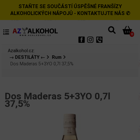
STAŇTE SE SOUČÁSTÍ ÚSPĚŠNÉ FRANŠÍZY
ALKOHOLICKÝCH NÁPOJŮ - KONTAKTUJTE NÁS ✆
0
Azalkohol.cz:
→ DESTILÁTY ←
Rum
Dos Maderas 5+3YO 0,7l 37,5%
Dos Maderas 5+3YO 0,7l
37,5%