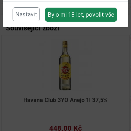
Nastavit
Bylo mi 18 let, povolit vše
Související zboží
Havana Club 3YO Anejo 1l 37,5%
448,00 Kč