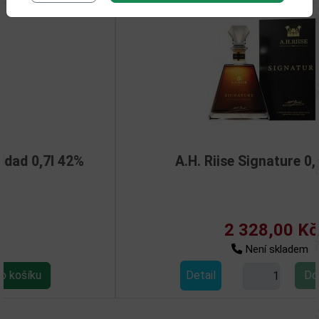
A.H. Riise Signature 0,7l 43,9%
2 328,00 Kč
Není skladem
Detail