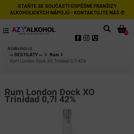
STAŇTE SE SOUČÁSTÍ ÚSPĚŠNÉ FRANŠÍZY
ALKOHOLICKÝCH NÁPOJŮ - KONTAKTUJTE NÁS ✆
0
Azalkohol.cz:
→ DESTILÁTY ←
Rum
Rum London Dock XO Trinidad 0,7l 42%
Rum London Dock XO
Trinidad 0,7l 42%