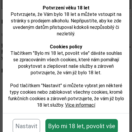
(1 243,00 Kč/l)
Potvrzení věku 18 let
Potvrzujete, že Vám bylo 18 let a můžete vstoupit na
stránky s prodejem alkoholu. Nepřipustíte, aby ke zde
Popis:
uvedeným datům přistupoval kdokoli nezpůsobilý či
Rum s jemným nádechem broskví, meruněk a medu v kombinaci s
nezletilý.
typickou chutí hnědého cukru, melasy a vanilky.
Upozorňujeme, že tento produkt může obsahovat alergeny.
Cookies policy
Přesné složení a alergeny jsou k dispozici na obalu
Tlačítkem "Bylo mi 18 let, povolit vše" dáváte souhlas
výrobku. Zkontrolujte prosím před konzumací.
se zpracováním všech cookies, které nám pomáhají
poskytovat a zlepšovat naše služby a zároveň
Parametry:
potvrzujete, že vám již bylo 18 let.
Obsah alkoholu obj. %:
42
Pod tlačítkem "Nastavit" si můžete vybrat jen některé
typy cookies nebo zablokovat všechny cookies, kromě
Objem obalu (L):
0,7
funkčních cookies a zároveň potvrzujete, že vám již bylo
18 let.služby.
Více informací
Související zboží
Nastavit
Bylo mi 18 let, povolit vše