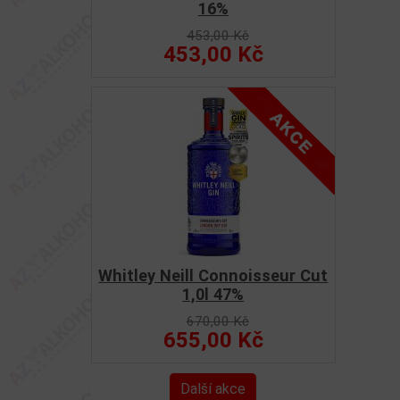
16%
453,00 Kč
453,00 Kč
Whitley Neill Connoisseur Cut
1,0l 47%
670,00 Kč
655,00 Kč
Další akce