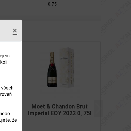
0,75
×
dejem
koli
m všech
ároveň
érial
Moet & Chandon Brut
Další
Imperial EOY 2022 0, 75l
 nebo
jete, že