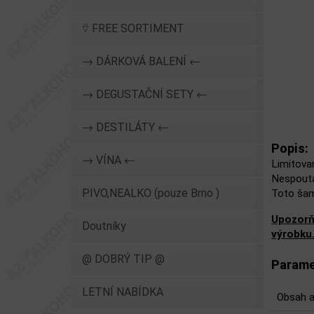
⍢ FREE SORTIMENT
→ DÁRKOVÁ BALENÍ ←
→ DEGUSTAČNÍ SETY ←
→ DESTILÁTY ←
Popis:
→ VÍNA ←
Limitova
Nespoutan
PIVO,NEALKO (pouze Brno )
Toto šam
Upozorň
Doutníky
výrobku
@ DOBRÝ TIP @
Parame
LETNÍ NABÍDKA
Obsah a