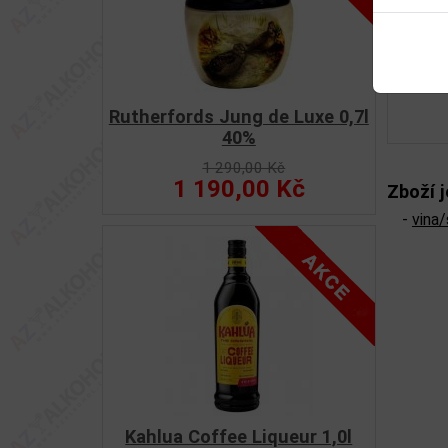
Rutherfords Jung de Luxe 0,7l
40%
1 290,00 Kč
1 190,00 Kč
Zboží j
-
vina
Kahlua Coffee Liqueur 1,0l