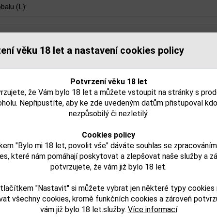
balu (L):
ení věku 18 let a nastavení cookies policy
isející zboží
Potvrzení věku 18 let
rzujete, že Vám bylo 18 let a můžete vstoupit na stránky s pro
oholu. Nepřipustíte, aby ke zde uvedeným datům přistupoval kdo
nezpůsobilý či nezletilý.
Cookies policy
kem "Bylo mi 18 let, povolit vše" dáváte souhlas se zpracování
es, které nám pomáhají poskytovat a zlepšovat naše služby a z
potvrzujete, že vám již bylo 18 let.
ët & Chandon Grand
Moet & Chandon Ice Imp
í
Vintage 2013 0,75l
0,75l + 2 poháry
tlačítkem "Nastavit" si můžete vybrat jen některé typy cookies
vat všechny cookies, kromě funkčních cookies a zároveň potvrzu
vám již bylo 18 let.služby.
Více informací