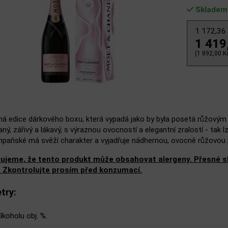
Skladem
1 172,36
1 419
(1 892,00 Kč
ná edice dárkového boxu, která vypadá jako by byla posetá růžový
ý, zářivý a lákavý, s výraznou ovocností a elegantní zralostí - tak 
paňské má svěží charakter a vyjadřuje nádhernou, ovocně růžovo
ujeme, že tento produkt může obsahovat alergeny. Přesné slo
. Zkontrolujte prosím před konzumací.
try:
lkoholu obj. %: