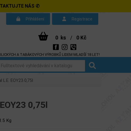
NTAKTUJTE NÁS ✆
Přihlášení
Registrace
0
ks
/
0 Kč
LICKÝCH A TABÁKOVÝCH VÝROBKŮ LIDEM MLADŠÍ 18 LET!
d smlouvy
Dotazy
 L.E. EOY23 0,75l
 EOY23 0,75l
1.5 Kg