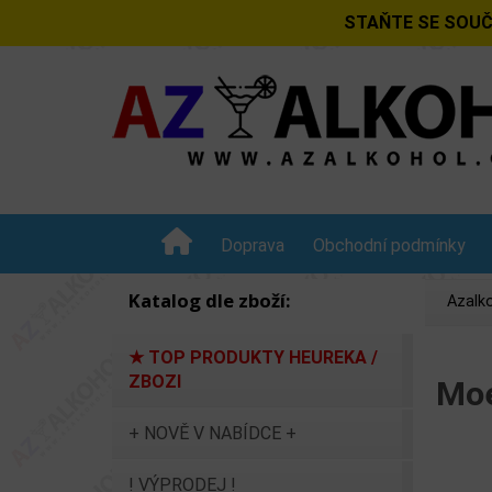
STAŇTE SE SOUČ
Doprava
Obchodní podmínky
Katalog dle zboží:
Azalko
★ TOP PRODUKTY HEUREKA /
ZBOZI
Moe
+ NOVĚ V NABÍDCE +
! VÝPRODEJ !