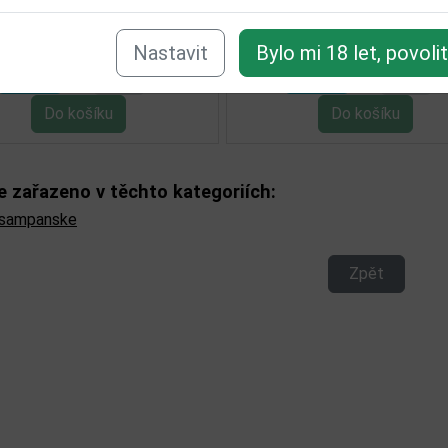
1 494,00 Kč
2 240,00 Kč
Není skladem
Není skladem
Nastavit
Bylo mi 18 let, povoli
Detail
Detail
e zařazeno v těchto kategoriích:
/sampanske
Zpět