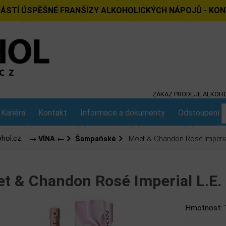
ÁSTÍ ÚSPĚŠNÉ FRANŠÍZY ALKOHOLICKÝCH NÁPOJŮ - KO
ZÁKAZ PRODEJE ALKOHO
Kariéra
Kontakt
Informace a dokumenty
Odstoupení o
hol.cz:
→ VÍNA ←
Šampaňské
Moet & Chandon Rosé Imperial
t & Chandon Rosé Imperial L.E.
Hmotnost: 