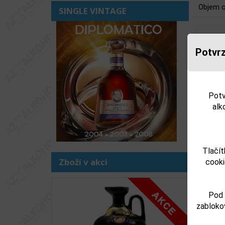
Objem o
SINGLE VINTAGE
Potvrz
Souv
Potv
alk
Tlačít
Zboží v akci
cooki
Mo
Předchoz
Pod 
zabloko