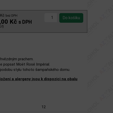
 Kč
bez DPH
,00 Kč
s DPH
/l)
m hvězdným prachem.
lze popsat Moët Rosé Impérial.
u podobu stylu tohoto šampaňského domu.
žení a alergeny jsou k dispozici na obalu
12