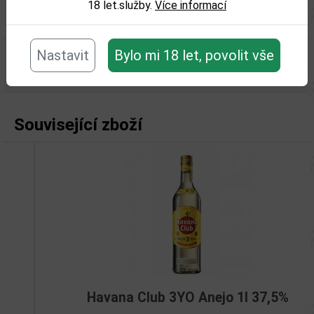
18 let.služby.
Více informací
Obsah alkoholu obj. %:
46
Objem obalu (L):
0,7
Nastavit
Bylo mi 18 let, povolit vše
Související zboží
Havana Club 3YO Anejo 1l 37,5%