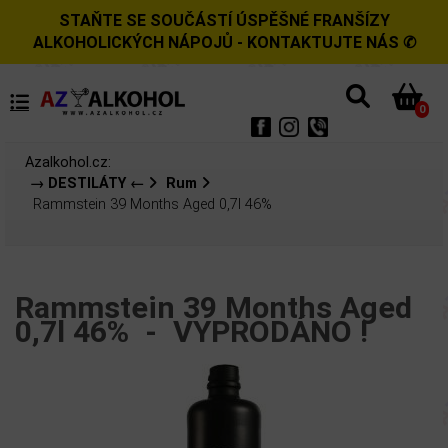
STAŇTE SE SOUČÁSTÍ ÚSPĚŠNÉ FRANŠÍZY
ALKOHOLICKÝCH NÁPOJŮ - KONTAKTUJTE NÁS ✆
0
Azalkohol.cz:
→ DESTILÁTY ←
Rum
Rammstein 39 Months Aged 0,7l 46%
Rammstein 39 Months Aged
0,7l 46% -
VYPRODÁNO !