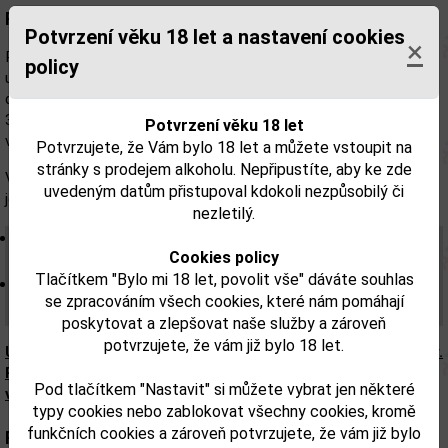
Popis:
Potvrzení věku 18 let a nastavení cookies
×
Rammstein rum Limited Edition #9 Sauternes Cask Finish je
policy
unikátní blend karibských rumů, které zrály po dobu až 12 let v
dubových sudech. Tato limitovaná edice získala další zrání
39 měsíců v sudech po francouzském víně Sauternes (sladké bílé
Potvrzení věku 18 let
víno z oblasti Bordeaux). Vyrobeno pouze 6085 lahví.
Potvrzujete, že Vám bylo 18 let a můžete vstoupit na
stránky s prodejem alkoholu. Nepřipustíte, aby ke zde
Výsledkem je ovocný rum se sladkými tóny zlatavého medu,
uvedeným datům přistupoval kdokoli nezpůsobilý či
jemného karamelu a zralého ovoce ze sudů po Sauternes
nezletilý.
Vůně: Lákavé aroma bohaté melasy, jasných citrusů a
Cookies policy
sušených meruněk.
Tlačítkem "Bylo mi 18 let, povolit vše" dáváte souhlas
Chuť: Hladká a plná se sladkými tóny zlatavého medu,
se zpracováním všech cookies, které nám pomáhají
jemného karamelu a šťavnatého zralého ovoce.
poskytovat a zlepšovat naše služby a zároveň
potvrzujete, že vám již bylo 18 let.
Upozorňujeme, že tento produkt může obsahovat alergeny.
Přesné složení a alergeny jsou k dispozici na obalu
Pod tlačítkem "Nastavit" si můžete vybrat jen některé
výrobku. Zkontrolujte prosím před konzumací.
typy cookies nebo zablokovat všechny cookies, kromě
funkčních cookies a zároveň potvrzujete, že vám již bylo
Parametry: