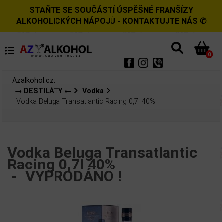
STAŇTE SE SOUČÁSTÍ ÚSPĚŠNÉ FRANŠÍZY
ALKOHOLICKÝCH NÁPOJŮ - KONTAKTUJTE NÁS ✆
0
Azalkohol.cz:
→ DESTILÁTY ←
Vodka
Vodka Beluga Transatlantic Racing 0,7l 40%
Vodka Beluga Transatlantic
Racing 0,7l 40%
-
VYPRODÁNO !