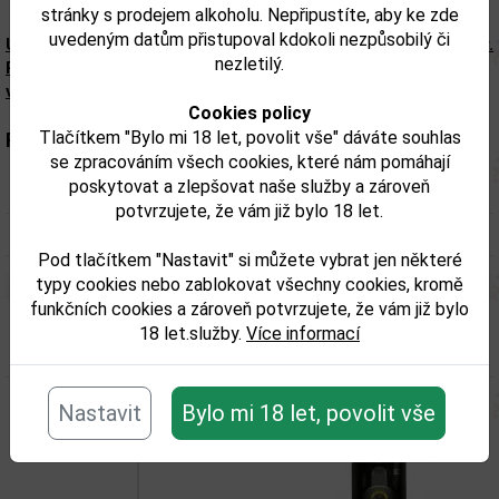
stránky s prodejem alkoholu. Nepřipustíte, aby ke zde
uvedeným datům přistupoval kdokoli nezpůsobilý či
Upozorňujeme, že tento produkt může obsahovat alergeny.
nezletilý.
Přesné složení a alergeny jsou k dispozici na obalu
výrobku. Zkontrolujte prosím před konzumací.
Cookies policy
Tlačítkem "Bylo mi 18 let, povolit vše" dáváte souhlas
Parametry:
se zpracováním všech cookies, které nám pomáhají
poskytovat a zlepšovat naše služby a zároveň
Obsah alkoholu obj. %:
40
potvrzujete, že vám již bylo 18 let.
Objem obalu (L):
0,7
Pod tlačítkem "Nastavit" si můžete vybrat jen některé
typy cookies nebo zablokovat všechny cookies, kromě
funkčních cookies a zároveň potvrzujete, že vám již bylo
18 let.služby.
Více informací
Související zboží
Nastavit
Bylo mi 18 let, povolit vše