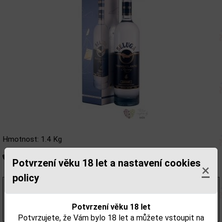
Hmotnost: 1.4 Kg
Není skladem
Potvrzení věku 18 let a nastavení cookies
×
policy
870,24 Kč
bez DPH
1 053,00 Kč
s DPH
Potvrzení věku 18 let
(1 504,00 Kč/l)
Potvrzujete, že Vám bylo 18 let a můžete vstoupit na