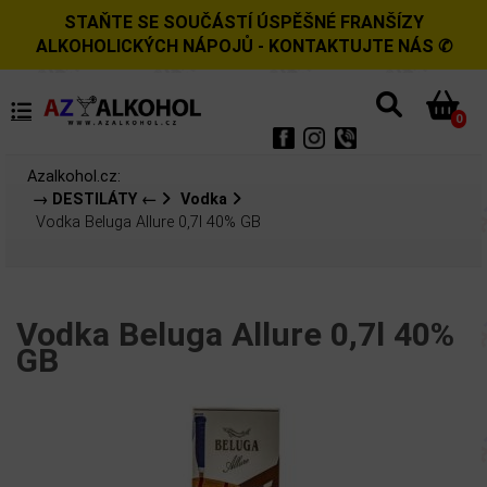
STAŇTE SE SOUČÁSTÍ ÚSPĚŠNÉ FRANŠÍZY
ALKOHOLICKÝCH NÁPOJŮ - KONTAKTUJTE NÁS ✆
0
Azalkohol.cz:
→ DESTILÁTY ←
Vodka
Vodka Beluga Allure 0,7l 40% GB
Vodka Beluga Allure 0,7l 40%
GB