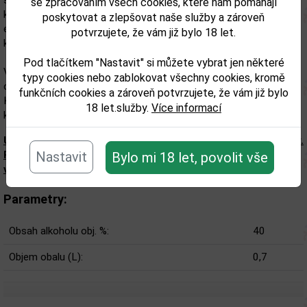
strohý, nicméně stylový tvar, těžké dno a je vyrobena z optického
se zpracováním všech cookies, které nám pomáhají
křišťálově čistého francouzského skla. Kovový štítek a
poskytovat a zlepšovat naše služby a zároveň
exkluzivním 3D symbolem ryby Belugy jsou ručně připevněny na
potvrzujete, že vám již bylo 18 let.
každé láhv.
Pod tlačítkem "Nastavit" si můžete vybrat jen některé
Výrobek je uzavřen speciálním italským korkem "Camus", který je
typy cookies nebo zablokovat všechny cookies, kromě
omotán drátem a v konečné fázi je zapečetěn vosk a pečetí.
funkčních cookies a zároveň potvrzujete, že vám již bylo
Každá láhev má k přiložené speciální malé dřevěné kladivo s
18 let.služby.
Více informací
kartáčem pro odstranění použitého pečetícího vosku.
Upozorňujeme, že tento produkt může obsahovat alergeny.
Přesné složení a alergeny jsou k dispozici na obalu
Nastavit
Bylo mi 18 let, povolit vše
výrobku. Zkontrolujte prosím před konzumací.
Parametry:
Obsah alkoholu obj. %:
40
Objem obalu (L):
0,7