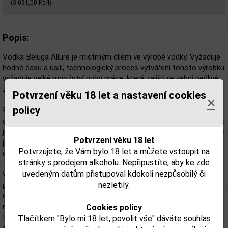
(3 031,00 Kč/l)
Popis:
Vodka Beluga Allure je mistrným dílem ve výrobě vodky. Vyžaduje
hodně času a úsilí, technologický proces vytváření tohoto výrobku
vyžaduje velké množství ruční práce, která zajišťuje velmi pečlivé
zpracování každého prvku.
Potvrzení věku 18 let a nastavení cookies
×
policy
Recept na Beluga Vodku je jedinečný a složitý. Technologický
cyklus výroby této vodky trvá tři měsíce. Základem pro tuto vodku
je artézská voda ze sibiřských pramenů a speciální slad. Při výrobě
Potvrzení věku 18 let
je používáno sladových enzymů, které pomáhají významně zlepšit
Potvrzujete, že Vám bylo 18 let a můžete vstoupit na
chuť Beluga Gold Line.
stránky s prodejem alkoholu. Nepřipustíte, aby ke zde
Tento slad, dává vodce plnější chuť a charakter.
uvedeným datům přistupoval kdokoli nezpůsobilý či
Vodka Beluga Gold Line není zpracována sériově, produkuje se
nezletilý.
pouze omezené množství. Jedná se o exkluzivní produkt. Jeho
denní produkce je devět set lahví. Individuální identifikační číslo je
na každé lahvi, která potvrzuje přísnou kontrolu kvality výroby.
Cookies policy
I láhev vodky Beluga Gold Line si zaslouží zvláštní popis. Má
Tlačítkem "Bylo mi 18 let, povolit vše" dáváte souhlas