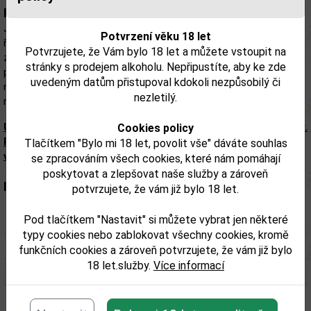
Popis:
Jägermeister Orange je vyroben lidmi, kteří dokonale ovládají své
Potvrzení věku 18 let
řemeslo. Zásadní ingrediencí jsou vyzrálé pomeranče, které
Potvrzujete, že Vám bylo 18 let a můžete vstoupit na
získávají od certifikovaných dodavatelů ze Sicílie. Původ sicilských
stránky s prodejem alkoholu. Nepřipustíte, aby ke zde
pomerančů je vysledovatelný od farmy až po láhev. A ty máš
uvedeným datům přistupoval kdokoli nezpůsobilý či
naprostou jistotu, že piješ něco, co bylo skutečně vytvořeno s
nezletilý.
respektem k přírodě.
Upozorňujeme, že tento produkt může obsahovat alergeny.
Cookies policy
Přesné složení a alergeny jsou k dispozici na obalu
Tlačítkem "Bylo mi 18 let, povolit vše" dáváte souhlas
výrobku. Zkontrolujte prosím před konzumací.
se zpracováním všech cookies, které nám pomáhají
poskytovat a zlepšovat naše služby a zároveň
Parametry:
potvrzujete, že vám již bylo 18 let.
Obsah alkoholu obj. %:
33
Pod tlačítkem "Nastavit" si můžete vybrat jen některé
typy cookies nebo zablokovat všechny cookies, kromě
Objem obalu (L):
0,7
funkčních cookies a zároveň potvrzujete, že vám již bylo
18 let.služby.
Více informací