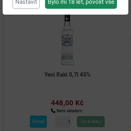
Nastavit
Související zboží
Bylo mi 18 let, povolit vše
Yeni Raki 0,7l 45%
448,00 Kč
Není skladem
Detail