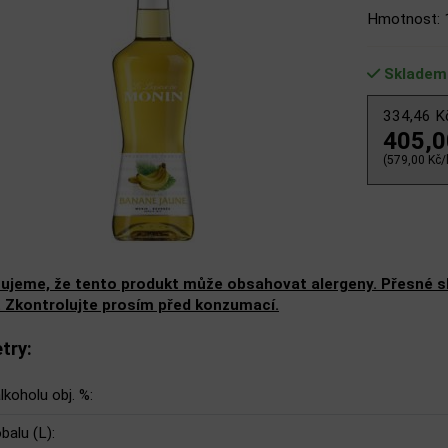
Hmotnost: 
Skladem
334,46 
405,
(579,00 Kč/l
ujeme, že tento produkt může obsahovat alergeny. Přesné slo
. Zkontrolujte prosím před konzumací.
try:
lkoholu obj. %:
balu (L):