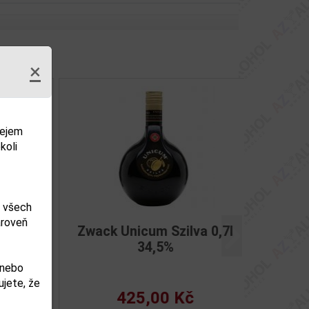
×
dejem
koli
m všech
ároveň
ana
Zwack Unicum Szilva 0,7l
Další
34,5%
 nebo
jete, že
425,00 Kč