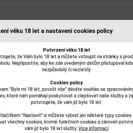
isející zboží
ení věku 18 let a nastavení cookies policy
Potvrzení věku 18 let
rzujete, že Vám bylo 18 let a můžete vstoupit na stránky s pro
oholu. Nepřipustíte, aby ke zde uvedeným datům přistupoval kdo
nezpůsobilý či nezletilý.
Cookies policy
kem "Bylo mi 18 let, povolit vše" dáváte souhlas se zpracování
es, které nám pomáhají poskytovat a zlepšovat naše služby a z
Licor 43 0,05l 31%
Arehucas Creme Ban
potvrzujete, že vám již bylo 18 let.
í
Canafruit 0,7l 20%
tlačítkem "Nastavit" si můžete vybrat jen některé typy cookies
vat všechny cookies, kromě funkčních cookies a zároveň potvrzu
68,00 Kč
313,00 Kč
vám již bylo 18 let.služby.
Více informací