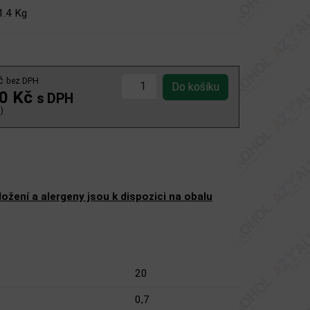
1.4 Kg
Kč
bez DPH
00 Kč
s DPH
)
žení a alergeny jsou k dispozici na obalu
20
0,7