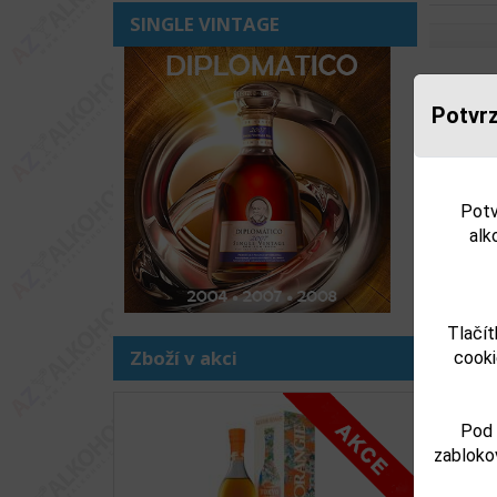
SINGLE VINTAGE
Souv
Potvrz
Potv
alk
Tlačít
Zboží v akci
cooki
Předchoz
Pod 
zabloko