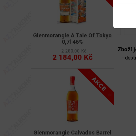
Glenmorangie A Tale Of Tokyo
0,7l 46%
Zboží j
2 280,00 Kč
2 184,00 Kč
-
desti
Glenmorangie Calvados Barrel