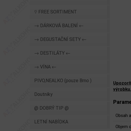
⍢ FREE SORTIMENT
→ DÁRKOVÁ BALENÍ ←
→ DEGUSTAČNÍ SETY ←
→ DESTILÁTY ←
→ VÍNA ←
PIVO,NEALKO (pouze Brno )
Upozorň
výrobku
Doutníky
Parame
@ DOBRÝ TIP @
Obsah a
LETNÍ NABÍDKA
Objem o