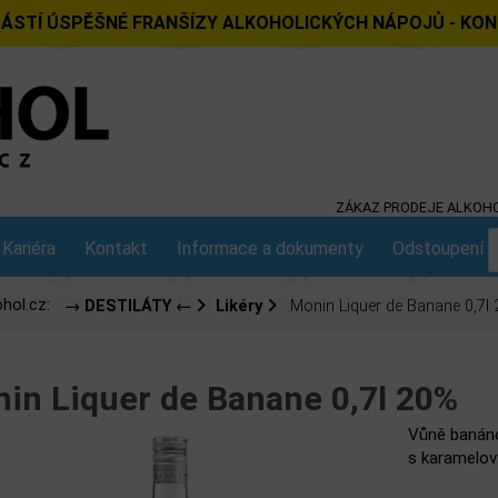
ÁSTÍ ÚSPĚŠNÉ FRANŠÍZY ALKOHOLICKÝCH NÁPOJŮ - KO
ZÁKAZ PRODEJE ALKOHO
Kariéra
Kontakt
Informace a dokumenty
Odstoupení o
hol.cz:
→ DESTILÁTY ←
Likéry
Monin Liquer de Banane 0,7l
in Liquer de Banane 0,7l 20%
Vůně banáno
s karamelový