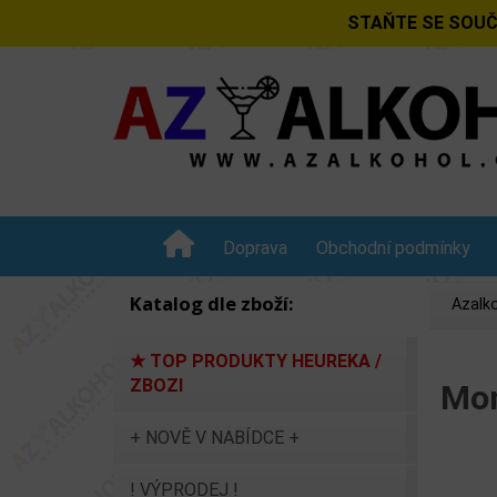
STAŇTE SE SOUČ
Doprava
Obchodní podmínky
Katalog dle zboží:
Azalko
★ TOP PRODUKTY HEUREKA /
ZBOZI
Mon
+ NOVĚ V NABÍDCE +
! VÝPRODEJ !