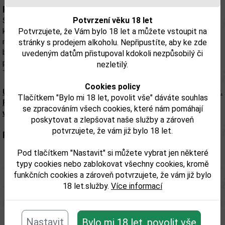
Popis:
Potvrzení věku 18 let
Skvostný bylinný likér, jehož základem jsou extrakty z bylinek v
kompozici s limetou, skořicí a výběrovým medem. Bohaté aroma
Potvrzujete, že Vám bylo 18 let a můžete vstoupit na
navíc doplňují jemné tóny bazalky, levandule, majoránky a jiných
stránky s prodejem alkoholu. Nepřipustíte, aby ke zde
bylinek. Likér je vyroben dle starých domácích receptur z
uvedeným datům přistupoval kdokoli nezpůsobilý či
podtatranských oblastí. K dosažení harmonie chutí odpočívá
nezletilý.
Tatra Balsám Špeciál 2 měsíce ve speciální tancích.
Cookies policy
Upozorňujeme, že tento produkt může obsahovat alergeny.
Tlačítkem "Bylo mi 18 let, povolit vše" dáváte souhlas
Přesné složení a alergeny jsou k dispozici na obalu
se zpracováním všech cookies, které nám pomáhají
výrobku. Zkontrolujte prosím před konzumací.
poskytovat a zlepšovat naše služby a zároveň
potvrzujete, že vám již bylo 18 let.
Parametry:
Pod tlačítkem "Nastavit" si můžete vybrat jen některé
Obsah alkoholu obj. %:
52
typy cookies nebo zablokovat všechny cookies, kromě
funkčních cookies a zároveň potvrzujete, že vám již bylo
Objem obalu (L):
0,7
18 let.služby.
Více informací
Nastavit
Bylo mi 18 let, povolit vše