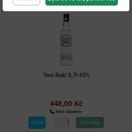
Související zboží
Yeni Raki 0,7l 45%
448,00 Kč
Není skladem
Detail