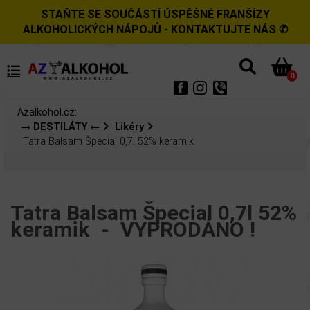
STAŇTE SE SOUČÁSTÍ ÚSPĚŠNÉ FRANŠÍZY
ALKOHOLICKÝCH NÁPOJŮ - KONTAKTUJTE NÁS ✆
0
Azalkohol.cz:
→ DESTILÁTY ←
Likéry
Tatra Balsam Špecial 0,7l 52% keramik
Tatra Balsam Špecial 0,7l 52%
keramik -
VYPRODÁNO !