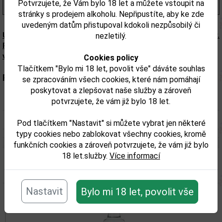
Potvrzujete, že Vám bylo 18 let a můžete vstoupit na
(333,00 Kč/l)
stránky s prodejem alkoholu. Nepřipustíte, aby ke zde
uvedeným datům přistupoval kdokoli nezpůsobilý či
Upozorňujeme, že tento produkt může obsahovat alergeny.
nezletilý.
Přesné složení a alergeny jsou k dispozici na obalu
výrobku. Zkontrolujte prosím před konzumací.
Cookies policy
Tlačítkem "Bylo mi 18 let, povolit vše" dáváte souhlas
Parametry:
se zpracováním všech cookies, které nám pomáhají
poskytovat a zlepšovat naše služby a zároveň
Obsah alkoholu obj. %:
19,5%
potvrzujete, že vám již bylo 18 let.
Objem obalu (L):
1
Pod tlačítkem "Nastavit" si můžete vybrat jen některé
typy cookies nebo zablokovat všechny cookies, kromě
funkčních cookies a zároveň potvrzujete, že vám již bylo
18 let.služby.
Více informací
Související zboží
Nastavit
Bylo mi 18 let, povolit vše