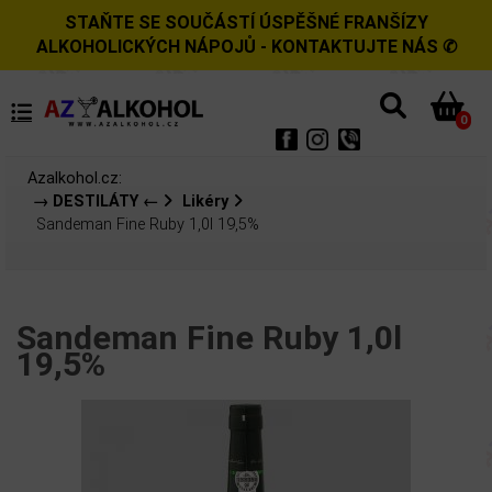
STAŇTE SE SOUČÁSTÍ ÚSPĚŠNÉ FRANŠÍZY
ALKOHOLICKÝCH NÁPOJŮ - KONTAKTUJTE NÁS ✆
0
Azalkohol.cz:
→ DESTILÁTY ←
Likéry
Sandeman Fine Ruby 1,0l 19,5%
Sandeman Fine Ruby 1,0l
19,5%