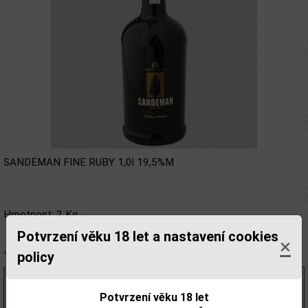
SANDEMAN FINE RUBY 1,0l 19,5%M
Hmotnost: 2 Kg
Potvrzení věku 18 let a nastavení cookies
×
Skladem
policy
275,04 Kč
bez DPH
333,00 Kč
Potvrzení věku 18 let
s DPH