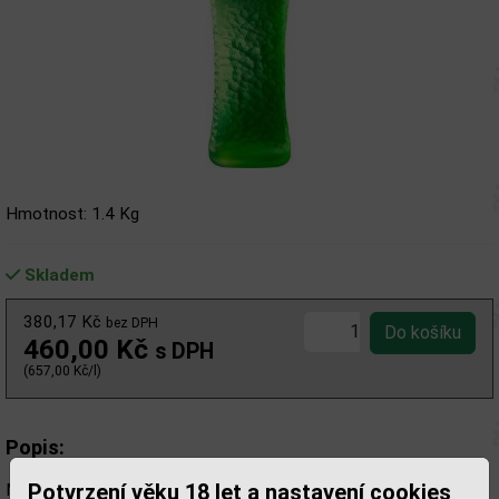
Hmotnost: 1.4 Kg
Skladem
380,17 Kč
bez DPH
460,00 Kč
s DPH
(657,00 Kč/l)
Popis:
Potvrzení věku 18 let a nastavení cookies
Midori pochází z Japonska a je pojmenován podle japonského