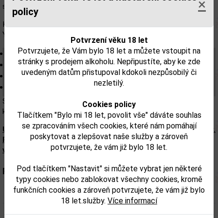
×
slova pro „zelený“.
policy
K výrobě tohoto melounového likéru se používá pižmo a melouny
Yubari.
Potvrzení věku 18 let
Potvrzujete, že Vám bylo 18 let a můžete vstoupit na
Barva: intenzivně zelená.
stránky s prodejem alkoholu. Nepřipustíte, aby ke zde
Vůně: Exotické ovoce.
uvedeným datům přistupoval kdokoli nezpůsobilý či
Chuť: Ovocná, vyvážená, zralé melouny.
nezletilý.
Závěr: Dlouhotrvající.
Svou výraznou exotickou chutí je ideální na míchání kreativních
Cookies policy
koktejlů.
Tlačítkem "Bylo mi 18 let, povolit vše" dáváte souhlas
se zpracováním všech cookies, které nám pomáhají
Upozorňujeme, že tento produkt může obsahovat alergeny.
poskytovat a zlepšovat naše služby a zároveň
Přesné složení a alergeny jsou k dispozici na obalu
potvrzujete, že vám již bylo 18 let.
výrobku. Zkontrolujte prosím před konzumací.
Pod tlačítkem "Nastavit" si můžete vybrat jen některé
Parametry:
typy cookies nebo zablokovat všechny cookies, kromě
funkčních cookies a zároveň potvrzujete, že vám již bylo
Obsah alkoholu obj. %:
20
18 let.služby.
Více informací
Objem obalu (L):
0,7