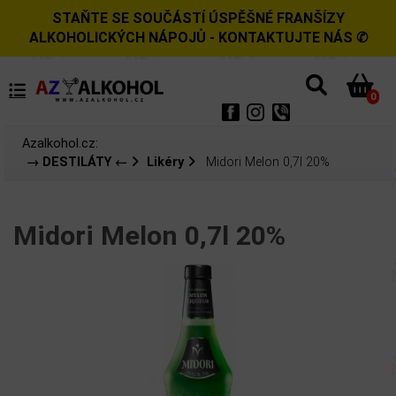
STAŇTE SE SOUČÁSTÍ ÚSPĚŠNÉ FRANŠÍZY
ALKOHOLICKÝCH NÁPOJŮ - KONTAKTUJTE NÁS ✆
0
Azalkohol.cz:
→ DESTILÁTY ←
Likéry
Midori Melon 0,7l 20%
Midori Melon 0,7l 20%